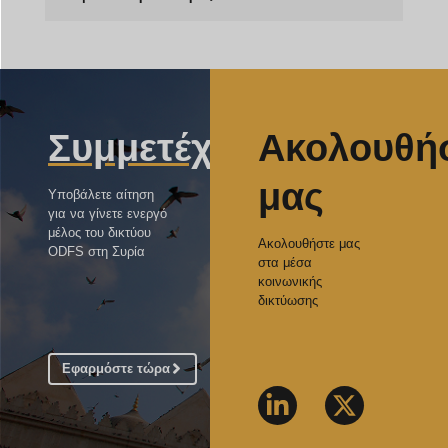
Συμμετέχετε
Ακολουθή
μας
Υποβάλετε αίτηση
για να γίνετε ενεργό
μέλος του δικτύου
Ακολουθήστε μας
ODFS στη Συρία
στα μέσα
κοινωνικής
δικτύωσης
Εφαρμόστε τώρα