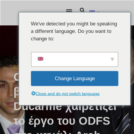
We've detected you might be speaking
a different language. Do you want to
change to:
ΒΊΝΤΕΟ
Μάρτιος 3, 2010
Ο Βέλγος
Change Language
βουλευτής Denis
Close and do not switch language
Ducarme χαιρετίζει
το έργο του ODFS