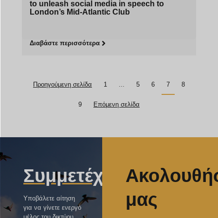
to unleash social media in speech to
London’s Mid-Atlantic Club
Διαβάστε περισσότερα
Προηγούμενη σελίδα
1
...
5
6
7
8
9
Επόμενη σελίδα
Συμμετέχετε
Ακολουθή
μας
Υποβάλετε αίτηση
για να γίνετε ενεργό
μέλος του δικτύου