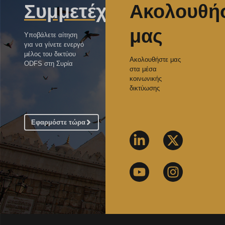
Συμμετέχετε
Ακολουθή
μας
Υποβάλετε αίτηση
για να γίνετε ενεργό
μέλος του δικτύου
Ακολουθήστε μας
ODFS στη Συρία
στα μέσα
κοινωνικής
δικτύωσης
Εφαρμόστε τώρα