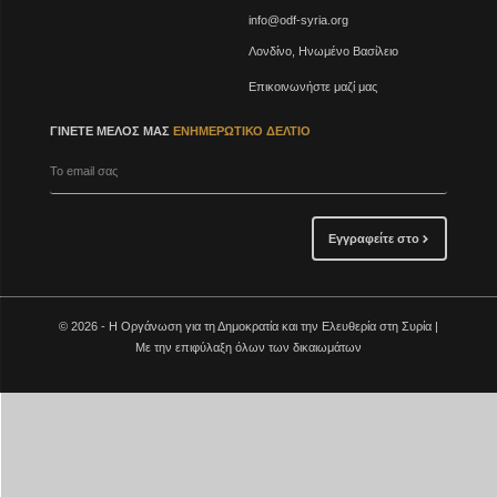
info@odf-syria.org
Λονδίνο, Ηνωμένο Βασίλειο
Επικοινωνήστε μαζί μας
ΓΊΝΕΤΕ ΜΈΛΟΣ ΜΑΣ
ΕΝΗΜΕΡΩΤΙΚΌ ΔΕΛΤΊΟ
Το email σας
Εγγραφείτε στο
© 2026 - Η Οργάνωση για τη Δημοκρατία και την Ελευθερία στη Συρία |
Με την επιφύλαξη όλων των δικαιωμάτων