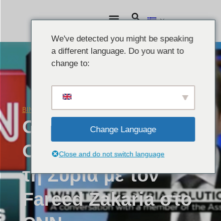
We've detected you might be speaking
a different language. Do you want to
change to:
ΒΊΝΤΕΟ
Ιανουάριος 5, 2016
Ο διευθυντής της
Change Language
ODFS συζητά για
Close and do not switch language
τη Συρία με τον
Fareed Zakaria στο