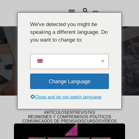
We've detected you might be
speaking a different language. Do
you want to change to:
NOTICIAS
Artículos
Change Language
Close and do not switch language
ARTÍCULOS
ENTREVISTAS
REUNIONES Y COMPROMISOS POLÍTICOS
COMUNICADOS DE PRENSA
DISCURSOS
VÍDEOS