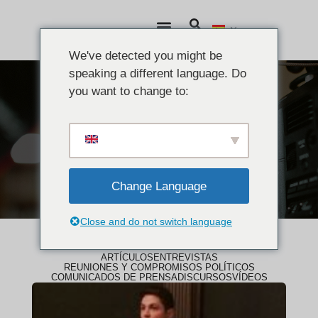
We've detected you might be
speaking a different language. Do
you want to change to:
NOTICIAS
Vídeos
Change Language
Close and do not switch language
ARTÍCULOS
ENTREVISTAS
REUNIONES Y COMPROMISOS POLÍTICOS
COMUNICADOS DE PRENSA
DISCURSOS
VÍDEOS