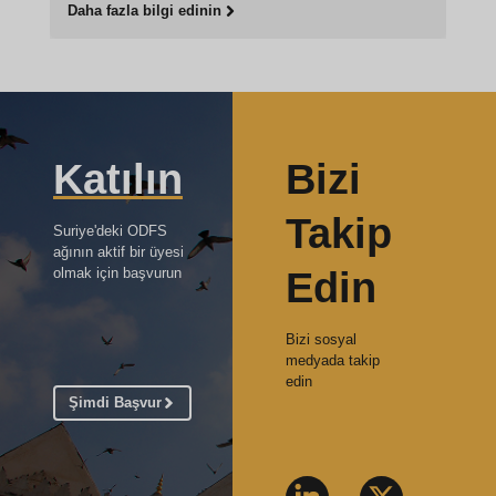
Daha fazla bilgi edinin
Katılın
Bizi
Takip
Suriye'deki ODFS
ağının aktif bir üyesi
Edin
olmak için başvurun
Bizi sosyal
medyada takip
edin
Şimdi Başvur