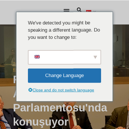
We've detected you might be
speaking a different language. Do
you want to change to:
TOPLANTILAR VE SIYASI ETKINLIKLER
,
Ocak 27,
KONUŞMALAR
,
VIDEOLAR
2025
Change Language
Ribal Al-Assad
Avrupa
Close and do not switch language
Parlamentosu'nda
konuşuyor