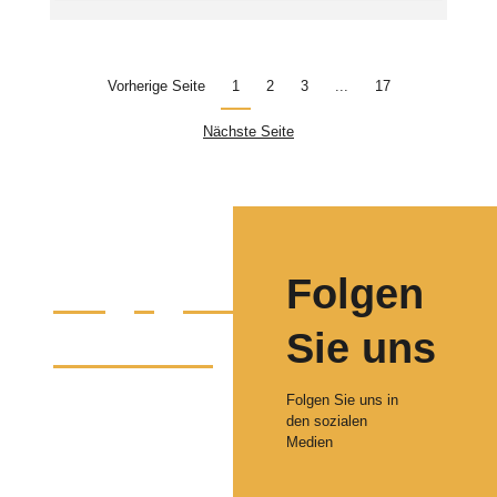
Vorherige Seite
1
2
3
...
17
Nächste Seite
Engagieren
Folgen
Sie sich
Sie uns
Bewerben Sie sich
Folgen Sie uns in
als aktives Mitglied
den sozialen
des ODFS-
Medien
Netzwerks in Syrien