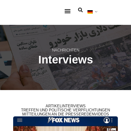
Zentrale Themen
Engagieren Sie sich
NACHRICHTEN
Interviews
ARTIKEL
INTERVIEWS
TREFFEN UND POLITISCHE VERPFLICHTUNGEN
MITTEILUNGEN AN DIE PRESSE
REDEN
VIDEOS