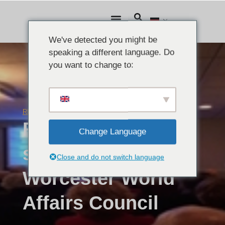
We've detected you might be
speaking a different language. Do
you want to change to:
REDEN
,
VIDEOS
April 13, 2016
Ribal Al-Assad
Change Language
spricht vor dem
Close and do not switch language
Worcester World
Affairs Council