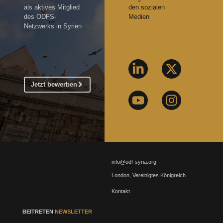
als aktives Mitglied
den sozialen
des ODFS-
Medien
Netzwerks in Syrien
Jetzt bewerben
info@odf-syria.org
London, Vereinigtes Königreich
Kontakt
BEITRETEN
NEWSLETTER
Deine E-Mail