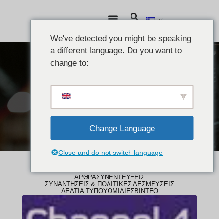
We've detected you might be speaking
a different language. Do you want to
change to:
ΝΈΑ
Βίντεο
Change Language
Close and do not switch language
ΆΡΘΡΑ
ΣΥΝΕΝΤΕΎΞΕΙΣ
ΣΥΝΑΝΤΉΣΕΙΣ & ΠΟΛΙΤΙΚΈΣ ΔΕΣΜΕΎΣΕΙΣ
ΔΕΛΤΊΑ ΤΎΠΟΥ
ΟΜΙΛΊΕΣ
ΒΊΝΤΕΟ