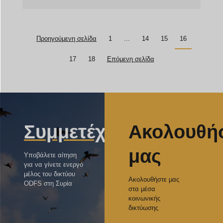
Προηγούμενη σελίδα
1
...
14
15
16
17
18
Επόμενη σελίδα
Συμμετέχετε
Ακολουθή
μας
Υποβάλετε αίτηση
για να γίνετε ενεργό
μέλος του δικτύου
Ακολουθήστε μας
ODFS στη Συρία
στα μέσα
κοινωνικής
δικτύωσης