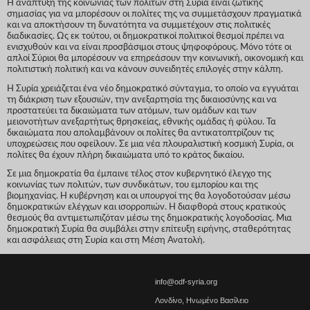
Η ανάπτυξη της κοινωνίας των πολιτών στη Συρία είναι ζωτικής
σημασίας για να μπορέσουν οι πολίτες της να συμμετάσχουν πραγματικά
και να αποκτήσουν τη δυνατότητα να συμμετέχουν στις πολιτικές
διαδικασίες. Ως εκ τούτου, οι δημοκρατικοί πολιτικοί θεσμοί πρέπει να
ενισχυθούν και να είναι προσβάσιμοι στους ψηφοφόρους. Μόνο τότε οι
απλοί Σύριοι θα μπορέσουν να επηρεάσουν την κοινωνική, οικονομική και
πολιτιστική πολιτική και να κάνουν συνειδητές επιλογές στην κάλπη.
Η Συρία χρειάζεται ένα νέο δημοκρατικό σύνταγμα, το οποίο να εγγυάται
τη διάκριση των εξουσιών, την ανεξαρτησία της δικαιοσύνης και να
προστατεύει τα δικαιώματα των ατόμων, των ομάδων και των
μειονοτήτων ανεξαρτήτως θρησκείας, εθνικής ομάδας ή φύλου. Τα
δικαιώματα που απολαμβάνουν οι πολίτες θα αντικατοπτρίζουν τις
υποχρεώσεις που οφείλουν. Σε μια νέα πλουραλιστική κοσμική Συρία, οι
πολίτες θα έχουν πλήρη δικαιώματα υπό το κράτος δικαίου.
Σε μια δημοκρατία θα έμπαινε τέλος στον κυβερνητικό έλεγχο της
κοινωνίας των πολιτών, των συνδικάτων, του εμπορίου και της
βιομηχανίας. Η κυβέρνηση και οι υπουργοί της θα λογοδοτούσαν μέσω
δημοκρατικών ελέγχων και ισορροπιών. Η διαφθορά στους κρατικούς
θεσμούς θα αντιμετωπιζόταν μέσω της δημοκρατικής λογοδοσίας. Μια
δημοκρατική Συρία θα συμβάλει στην επίτευξη ειρήνης, σταθερότητας
και ασφάλειας στη Συρία και στη Μέση Ανατολή.
info@odf-syria.org
Λονδίνο, Ηνωμένο Βασίλειο