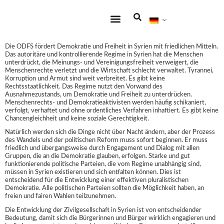
Zentrale Themen
Engagieren Sie sich
Die ODFS fördert Demokratie und Freiheit in Syrien mit friedlichen Mitteln.
Das autoritäre und kontrollierende Regime in Syrien hat die Menschen
unterdrückt, die Meinungs- und Vereinigungsfreiheit verweigert, die
Menschenrechte verletzt und die Wirtschaft schlecht verwaltet. Tyrannei,
Korruption und Armut sind weit verbreitet. Es gibt keine
Rechtsstaatlichkeit. Das Regime nutzt den Vorwand des
Ausnahmezustands, um Demokratie und Freiheit zu unterdrücken.
Menschenrechts- und Demokratieaktivisten werden häufig schikaniert,
verfolgt, verhaftet und ohne ordentliches Verfahren inhaftiert. Es gibt keine
Chancengleichheit und keine soziale Gerechtigkeit.
Natürlich werden sich die Dinge nicht über Nacht ändern, aber der Prozess
des Wandels und der politischen Reform muss sofort beginnen. Er muss
friedlich und übergangsweise durch Engagement und Dialog mit allen
Gruppen, die an die Demokratie glauben, erfolgen. Starke und gut
funktionierende politische Parteien, die vom Regime unabhängig sind,
müssen in Syrien existieren und sich entfalten können. Dies ist
entscheidend für die Entwicklung einer effektiven pluralistischen
Demokratie. Alle politischen Parteien sollten die Möglichkeit haben, an
freien und fairen Wahlen teilzunehmen.
Die Entwicklung der Zivilgesellschaft in Syrien ist von entscheidender
Bedeutung, damit sich die Bürgerinnen und Bürger wirklich engagieren und