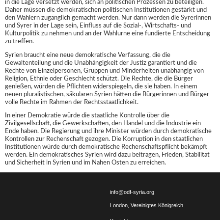
in die Lage versetzt werden, sich an politischen Prozessen zu beteiligen.
Daher müssen die demokratischen politischen Institutionen gestärkt und
den Wählern zugänglich gemacht werden. Nur dann werden die Syrerinnen
und Syrer in der Lage sein, Einfluss auf die Sozial-, Wirtschafts- und
Kulturpolitik zu nehmen und an der Wahlurne eine fundierte Entscheidung
zu treffen.
Syrien braucht eine neue demokratische Verfassung, die die
Gewaltenteilung und die Unabhängigkeit der Justiz garantiert und die
Rechte von Einzelpersonen, Gruppen und Minderheiten unabhängig von
Religion, Ethnie oder Geschlecht schützt. Die Rechte, die die Bürger
genießen, würden die Pflichten widerspiegeln, die sie haben. In einem
neuen pluralistischen, säkularen Syrien hätten die Bürgerinnen und Bürger
volle Rechte im Rahmen der Rechtsstaatlichkeit.
In einer Demokratie würde die staatliche Kontrolle über die
Zivilgesellschaft, die Gewerkschaften, den Handel und die Industrie ein
Ende haben. Die Regierung und ihre Minister würden durch demokratische
Kontrollen zur Rechenschaft gezogen. Die Korruption in den staatlichen
Institutionen würde durch demokratische Rechenschaftspflicht bekämpft
werden. Ein demokratisches Syrien wird dazu beitragen, Frieden, Stabilität
und Sicherheit in Syrien und im Nahen Osten zu erreichen.
info@odf-syria.org
London, Vereinigtes Königreich