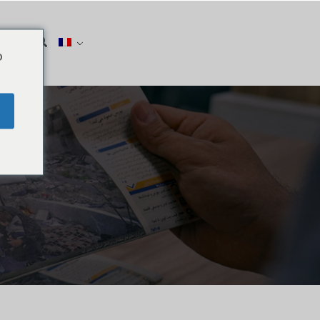
quer
o