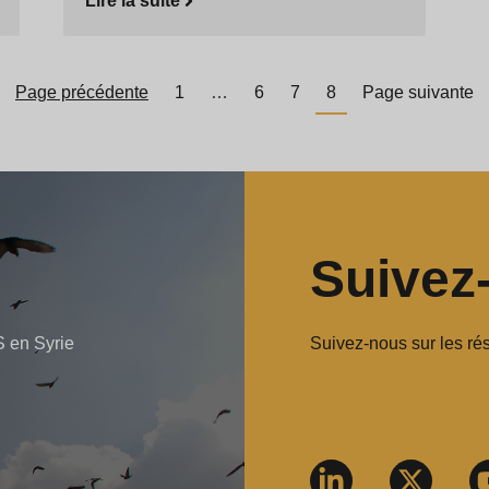
Lire la suite
Page précédente
1
…
6
7
8
Page suivante
Suivez
S en Syrie
Suivez-nous sur les ré