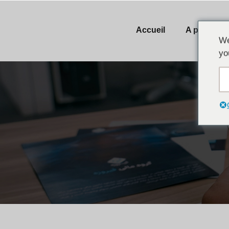
Accueil
A propos 
We
yo