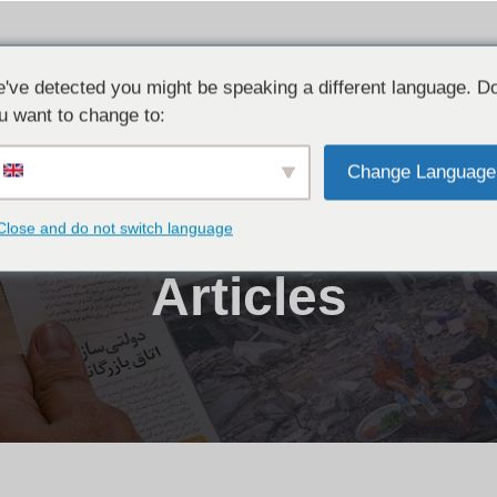
de nous
Questions clés
Actualités
S'impli
've detected you might be speaking a different language. D
u want to change to:
Change Language
Close and do not switch language
ACTUALITÉS
Articles