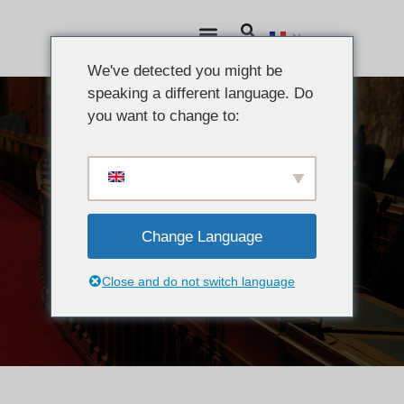
We've detected you might be
speaking a different language. Do
you want to change to:
ACTUALITÉS
Réunions et
engagements
Change Language
politiques
Close and do not switch language