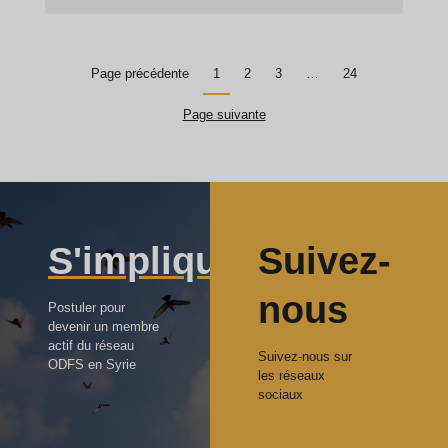
Page précédente
1
2
3
…
24
Page suivante
S'impliquer
Suivez-
nous
Postuler pour
devenir un membre
actif du réseau
Suivez-nous sur
ODFS en Syrie
les réseaux
sociaux